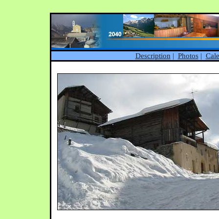
Description
|
Photos
|
Cale